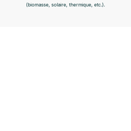
(biomasse, solaire, thermique, etc.).
Profitez des
Certificats
d’Économies d’Énergie
et d’autres leviers
financiers
Nous mettons à profit notre expertise en