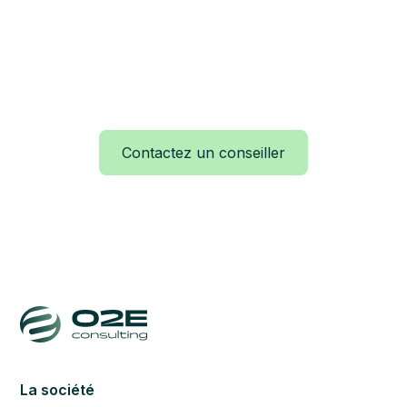
tant que mandataire CEE pour vous
accompagner tout au long de votre projet.
Nous vous assurons un suivi et un
accompagnement sur mesure pour
l’obtention des aides disponibles.
Contactez un conseiller
La société